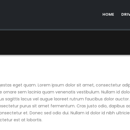
HOME
DRI
, egestas eget quam. Lorem ipsum dolor sit amet, consectetur adi
rnare sem lacinia quam venenatis vestibulum. Nullam id dolor id 
sagittis lacus vel augue laoreet rutrum faucibus dolor aucto
nsectetur purus sit amet fermentum. Cras justo odio, dapibus ac
ectetur et. Donec sed odio dui. Nullam id dolor id nibh ultricies
etur est at lobortis.