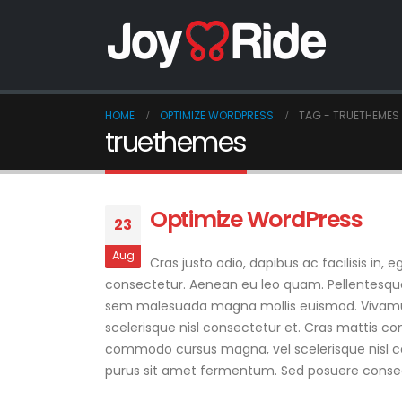
HOME
OPTIMIZE WORDPRESS
TAG -
TRUETHEMES
truethemes
Optimize WordPress
23
Aug
Cras justo odio, dapibus ac facilisis in
consectetur. Aenean eu leo quam. Pellentesque o
sem malesuada magna mollis euismod. Vivamus 
scelerisque nisl consectetur et. Cras mattis co
commodo cursus magna, vel scelerisque nisl cons
purus sit amet fermentum. Sed posuere consect