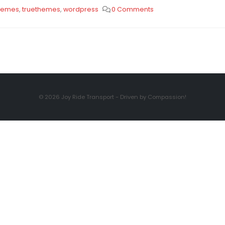
hemes
,
truethemes
,
wordpress
0 Comments
© 2026 Joy Ride Transport - Driven by Compassion!